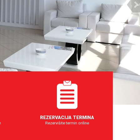
E
REZERVACIJA TERMINA
e
Rezervišite termin online
REZERVIŠITE