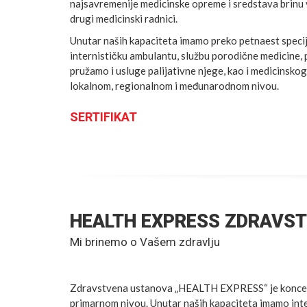
najsavremenije medicinske opreme i sredstava brinu vr
drugi medicinski radnici.
Unutar naših kapaciteta imamo preko petnaest specija
internističku ambulantu, službu porodične medicine, p
pružamo i usluge palijativne njege, kao i medicinsko
lokalnom, regionalnom i međunarodnom nivou.
SERTIFIKAT
HEALTH EXPRESS ZDRAVST
Mi brinemo o Vašem zdravlju
Zdravstvena ustanova „HEALTH EXPRESS“ je koncept 
primarnom nivou. Unutar naših kapaciteta imamo inte