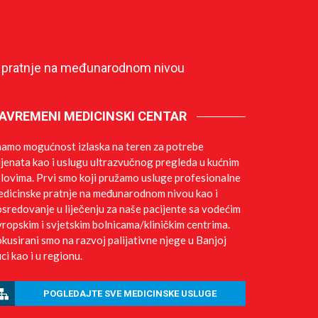
ke pratnje na međunarodnom nivou
AVREMENI MEDICINSKI CENTAR
amo mogućnost izlaska na teren za potrebe
ijenata kao i uslugu ultrazvučnog pregleda u kućnim
lovima. Prvi smo koji pružamo usluge profesionalne
dicinske pratnje na međunarodnom nivou kao i
sredovanje u liječenju za naše pacijente sa vodećim
ropskim i svjetskim bolnicama/kliničkim centrima.
kusirani smo na razvoj palijativne njege u Banjoj
ci kao i u regionu.
POGLEDAJTE SVE MEDICINSKE USLUGE