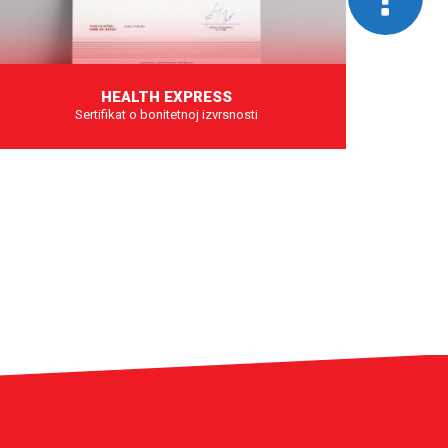
HEALTH EXPRESS
Sertifikat o bonitetnoj izvrsnosti
O NAMA