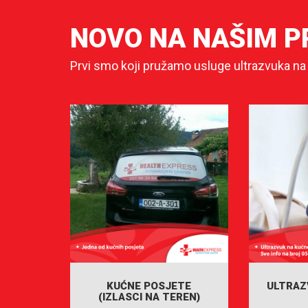
NOVO NA NAŠIM 
Prvi smo koji pružamo usluge ultrazvuka na
KUĆNE POSJETE
ULTRAZ
(IZLASCI NA TEREN)