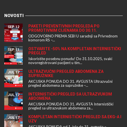
NOVOSTI
PAKETI PREVENTIVNIH PREGLEDA PO
SEP 12
PROMOTIVNIM CIJENAMA DO 30.11.
ODGOVORNO PREMA SEBI U saradnji sa Privrednom
komorom RS –...
OSTVARITE -50% NA KOMPLETAN INTERNISTIČKI
SEP 11
PREGLED
Iskoristite posebnu ponudu! Do 31.10.2025, svaki
novoregistrovani pacijent u tim...
ULTRAZVUČNI PREGLED ABDOMENA ZA
JUL 17
SUPRUŽNIKE
AKCIJSKA PONUDA DO 31. AVGUSTA Ultrazvučni
pregled abdomena za supružnike –...
INTERNISTIČKI PREGLED SA ULTRAZVUKOM
JUL 17
ABDOMENA
AKCIJSKA PONUDA DO 31. AVGUSTA Internistički
pregled sa ultrazvukom abdomena za...
KOMPLETAN INTERNISTIČKI PREGLED SA EKG-A I
JUL 17
UZV
AKCIJSKA PONUDA od 1. jula do 31. avgusta –