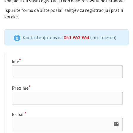
kompletirali Vašu registraciju kod naše zdravstvene ustanove.
Ispunite formu da biste poslali zahtjev za registraciju i pratili
korake.
Kontaktirajte nas na
051 963 964
(info telefon)
Ime
Prezime
E-mail
email