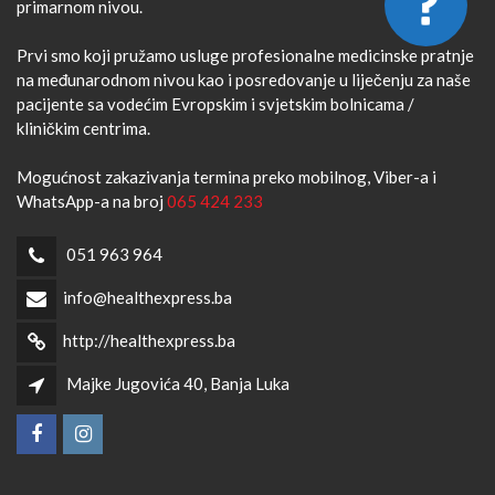
primarnom nivou.
Prvi smo koji pružamo usluge profesionalne medicinske pratnje
na međunarodnom nivou kao i posredovanje u liječenju za naše
pacijente sa vodećim Evropskim i svjetskim bolnicama /
kliničkim centrima.
Mogućnost zakazivanja termina preko mobilnog, Viber-a i
WhatsApp-a na broj
065 424 233
051 963 964
info@healthexpress.ba
http://healthexpress.ba
Majke Jugovića 40, Banja Luka