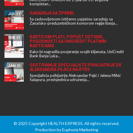
kompletan...
SARADNJA SA ZPKRBL
JUL 17
Sa zadovoljstvom ističemo uspješnu saradnju sa
Zanatsko-preduzetničkom komorom regije Banja...
KARTICOM PLATI, POPUST OSTVARI,
FEB 11
POGODNOSTI SA UNICREDIT PLATNIM
KARTICAMA
Kako bi nagradila povjerenje svojih klijenata, UniCredit
Bank Banja Luka...
GOSTOVANJE SPECIJALISTE PSIHIJATRIJE DR
JAN 21
ALEKSANDRA PEJIĆA NA RTRS
Specijalista psihijatrije Aleksandar Pejić i Jelena Mihić
Salapura, predsjednica udruženja...
© 2025 Copyright HEALTH EXPRESS. All rights reserved.
Production by
Euphoria Marketing