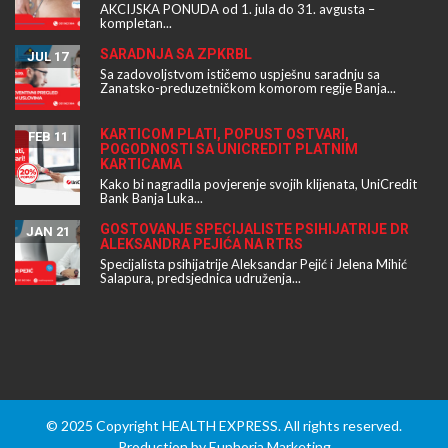
AKCIJSKA PONUDA od 1. jula do 31. avgusta –
kompletan...
SARADNJA SA ZPKRBL
JUL 17
Sa zadovoljstvom ističemo uspješnu saradnju sa
Zanatsko-preduzetničkom komorom regije Banja...
KARTICOM PLATI, POPUST OSTVARI,
FEB 11
POGODNOSTI SA UNICREDIT PLATNIM
KARTICAMA
Kako bi nagradila povjerenje svojih klijenata, UniCredit
Bank Banja Luka...
GOSTOVANJE SPECIJALISTE PSIHIJATRIJE DR
JAN 21
ALEKSANDRA PEJIĆA NA RTRS
Specijalista psihijatrije Aleksandar Pejić i Jelena Mihić
Salapura, predsjednica udruženja...
© 2025 Copyright HEALTH EXPRESS. All rights reserved.
Production by
Euphoria Marketing