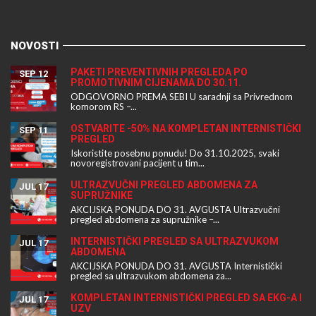
NOVOSTI
PAKETI PREVENTIVNIH PREGLEDA PO
SEP 12
PROMOTIVNIM CIJENAMA DO 30.11.
ODGOVORNO PREMA SEBI U saradnji sa Privrednom
komorom RS –...
OSTVARITE -50% NA KOMPLETAN INTERNISTIČKI
SEP 11
PREGLED
Iskoristite posebnu ponudu! Do 31.10.2025, svaki
novoregistrovani pacijent u tim...
ULTRAZVUČNI PREGLED ABDOMENA ZA
JUL 17
SUPRUŽNIKE
AKCIJSKA PONUDA DO 31. AVGUSTA Ultrazvučni
pregled abdomena za supružnike –...
INTERNISTIČKI PREGLED SA ULTRAZVUKOM
JUL 17
ABDOMENA
AKCIJSKA PONUDA DO 31. AVGUSTA Internistički
pregled sa ultrazvukom abdomena za...
KOMPLETAN INTERNISTIČKI PREGLED SA EKG-A I
JUL 17
UZV