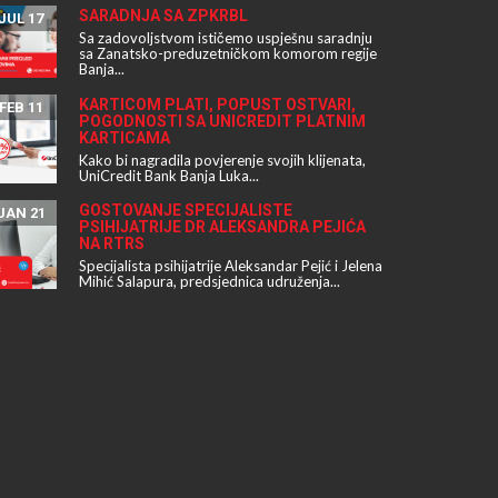
SARADNJA SA ZPKRBL
JUL 17
Sa zadovoljstvom ističemo uspješnu saradnju
sa Zanatsko-preduzetničkom komorom regije
Banja...
KARTICOM PLATI, POPUST OSTVARI,
FEB 11
POGODNOSTI SA UNICREDIT PLATNIM
KARTICAMA
Kako bi nagradila povjerenje svojih klijenata,
UniCredit Bank Banja Luka...
GOSTOVANJE SPECIJALISTE
JAN 21
PSIHIJATRIJE DR ALEKSANDRA PEJIĆA
NA RTRS
Specijalista psihijatrije Aleksandar Pejić i Jelena
Mihić Salapura, predsjednica udruženja...