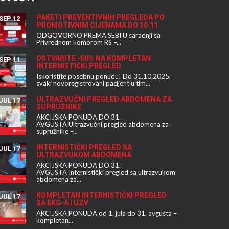
PAKETI PREVENTIVNIH PREGLEDA PO
SEP 12
PROMOTIVNIM CIJENAMA DO 30.11.
ODGOVORNO PREMA SEBI U saradnji sa
Privrednom komorom RS –...
OSTVARITE -50% NA KOMPLETAN
SEP 11
INTERNISTIČKI PREGLED
Iskoristite posebnu ponudu! Do 31.10.2025,
svaki novoregistrovani pacijent u tim...
ULTRAZVUČNI PREGLED ABDOMENA ZA
JUL 17
SUPRUŽNIKE
AKCIJSKA PONUDA DO 31.
AVGUSTA Ultrazvučni pregled abdomena za
supružnike –...
INTERNISTIČKI PREGLED SA
JUL 17
ULTRAZVUKOM ABDOMENA
AKCIJSKA PONUDA DO 31.
AVGUSTA Internistički pregled sa ultrazvukom
abdomena za...
KOMPLETAN INTERNISTIČKI PREGLED
JUL 17
SA EKG-A I UZV
AKCIJSKA PONUDA od 1. jula do 31. avgusta –
kompletan...