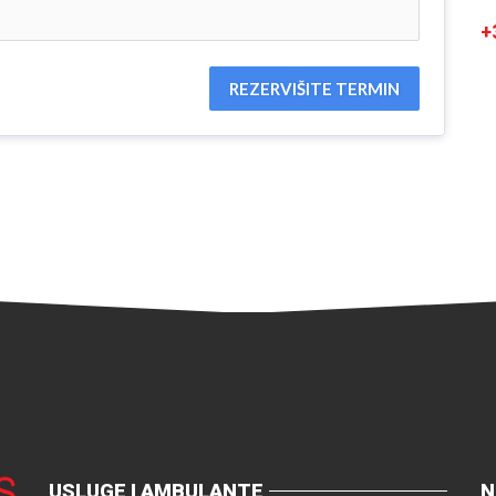
+
REZERVIŠITE TERMIN
USLUGE I AMBULANTE
N