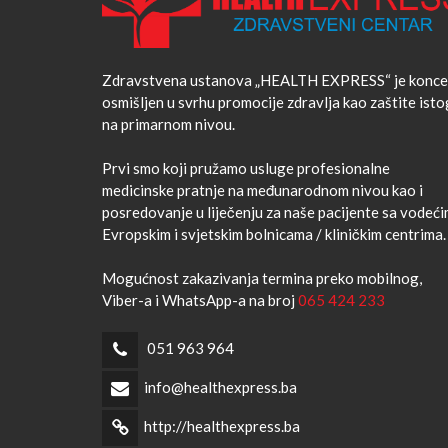
Zdravstvena ustanova „HEALTH EXPRESS“ je konce
osmišljen u svrhu promocije zdravlja kao zaštite isto
na primarnom nivou.
Prvi smo koji pružamo usluge profesionalne
medicinske pratnje na međunarodnom nivou kao i
posredovanje u liječenju za naše pacijente sa vodeć
Evropskim i svjetskim bolnicama / kliničkim centrima.
Mogućnost zakazivanja termina preko mobilnog,
Viber-a i WhatsApp-a na broj
065 424 233
051 963 964
info@healthexpress.ba
http://healthexpress.ba