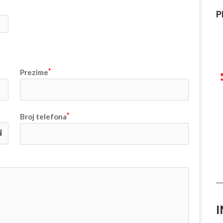
P
Prezime
Broj telefona
il
I