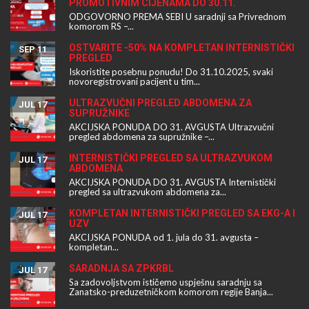
PROMOTIVNIM CIJENAMA DO 30.11.
ODGOVORNO PREMA SEBI U saradnji sa Privrednom
komorom RS –...
OSTVARITE -50% NA KOMPLETAN INTERNISTIČKI
SEP 11
PREGLED
Iskoristite posebnu ponudu! Do 31.10.2025, svaki
novoregistrovani pacijent u tim...
ULTRAZVUČNI PREGLED ABDOMENA ZA
JUL 17
SUPRUŽNIKE
AKCIJSKA PONUDA DO 31. AVGUSTA Ultrazvučni
pregled abdomena za supružnike –...
INTERNISTIČKI PREGLED SA ULTRAZVUKOM
JUL 17
ABDOMENA
AKCIJSKA PONUDA DO 31. AVGUSTA Internistički
pregled sa ultrazvukom abdomena za...
KOMPLETAN INTERNISTIČKI PREGLED SA EKG-A I
JUL 17
UZV
AKCIJSKA PONUDA od 1. jula do 31. avgusta –
kompletan...
SARADNJA SA ZPKRBL
JUL 17
Sa zadovoljstvom ističemo uspješnu saradnju sa
Zanatsko-preduzetničkom komorom regije Banja...