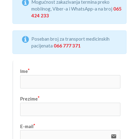
Mogućnost zakazivanja termina preko
mobilnog, Viber-a i WhatsApp-a na broj
065
424 233
Poseban broj za transport medicinskih
pacijenata
066 777 371
Ime
Prezime
E-mail
email