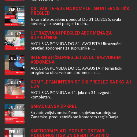
OSTVARITE -50% NA KOMPLETAN INTERNISTIČKI
SEP 11
PREGLED
Iskoristite posebnu ponudu! Do 31.10.2025, svaki
novoregistrovani pacijent u tim...
ULTRAZVUČNI PREGLED ABDOMENA ZA
JUL 17
SUPRUŽNIKE
AKCIJSKA PONUDA DO 31. AVGUSTA Ultrazvučni
pregled abdomena za supružnike –...
INTERNISTIČKI PREGLED SA ULTRAZVUKOM
JUL 17
ABDOMENA
AKCIJSKA PONUDA DO 31. AVGUSTA Internistički
pregled sa ultrazvukom abdomena za...
KOMPLETAN INTERNISTIČKI PREGLED SA EKG-A I
JUL 17
UZV
AKCIJSKA PONUDA od 1. jula do 31. avgusta –
kompletan...
SARADNJA SA ZPKRBL
JUL 17
Sa zadovoljstvom ističemo uspješnu saradnju sa
Zanatsko-preduzetničkom komorom regije Banja...
KARTICOM PLATI, POPUST OSTVARI,
FEB 11
POGODNOSTI SA UNICREDIT PLATNIM