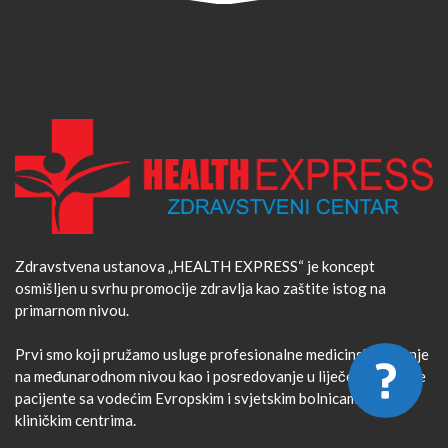
Zdravstvena ustanova „HEALTH EXPRESS“ je koncept
osmišljen u svrhu promocije zdravlja kao zaštite istog na
primarnom nivou.
Prvi smo koji pružamo usluge profesionalne medicinske pratnje
na međunarodnom nivou kao i posredovanje u liječenju za naše
pacijente sa vodećim Evropskim i svjetskim bolnicama /
kliničkim centrima.