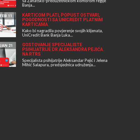
sa Zanatsko-preduzetničkom komorom regije
Banja...
KARTICOM PLATI, POPUST OSTVARI,
FEB 11
POGODNOSTI SA UNICREDIT PLATNIM
KARTICAMA
Kako bi nagradila povjerenje svojih klijenata,
UniCredit Bank Banja Luka...
GOSTOVANJE SPECIJALISTE
JAN 21
PSIHIJATRIJE DR ALEKSANDRA PEJIĆA
NA RTRS
Specijalista psihijatrije Aleksandar Pejić i Jelena
Mihić Salapura, predsjednica udruženja...