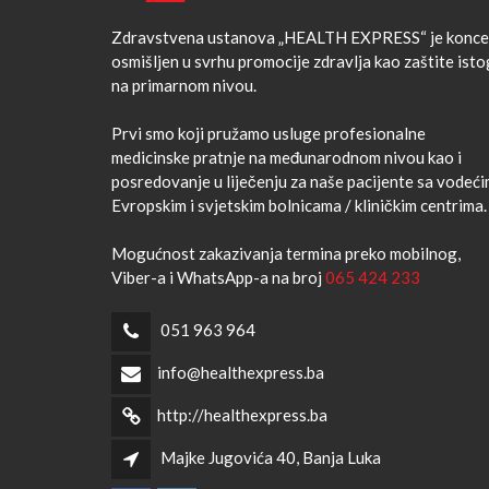
Zdravstvena ustanova „HEALTH EXPRESS“ je konce
osmišljen u svrhu promocije zdravlja kao zaštite isto
na primarnom nivou.
Prvi smo koji pružamo usluge profesionalne
medicinske pratnje na međunarodnom nivou kao i
posredovanje u liječenju za naše pacijente sa vodeć
Evropskim i svjetskim bolnicama / kliničkim centrima.
Mogućnost zakazivanja termina preko mobilnog,
Viber-a i WhatsApp-a na broj
065 424 233
051 963 964
info@healthexpress.ba
http://healthexpress.ba
Majke Jugovića 40, Banja Luka