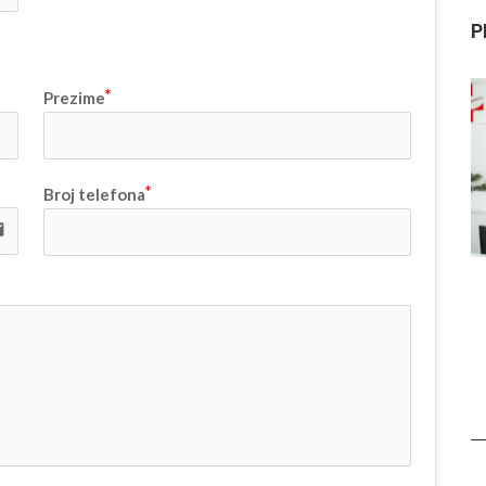
P
Prezime
Broj telefona
il