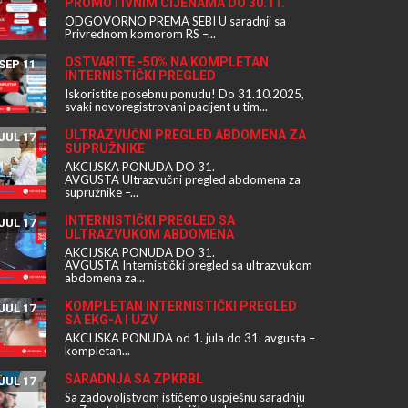
PROMOTIVNIM CIJENAMA DO 30.11.
ODGOVORNO PREMA SEBI U saradnji sa
Privrednom komorom RS –...
OSTVARITE -50% NA KOMPLETAN
SEP 11
INTERNISTIČKI PREGLED
Iskoristite posebnu ponudu! Do 31.10.2025,
svaki novoregistrovani pacijent u tim...
ULTRAZVUČNI PREGLED ABDOMENA ZA
JUL 17
SUPRUŽNIKE
AKCIJSKA PONUDA DO 31.
AVGUSTA Ultrazvučni pregled abdomena za
supružnike –...
INTERNISTIČKI PREGLED SA
JUL 17
ULTRAZVUKOM ABDOMENA
AKCIJSKA PONUDA DO 31.
AVGUSTA Internistički pregled sa ultrazvukom
abdomena za...
KOMPLETAN INTERNISTIČKI PREGLED
JUL 17
SA EKG-A I UZV
AKCIJSKA PONUDA od 1. jula do 31. avgusta –
kompletan...
SARADNJA SA ZPKRBL
JUL 17
Sa zadovoljstvom ističemo uspješnu saradnju