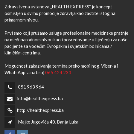
Zdravstvena ustanova „HEALTH EXPRESS“ je koncept
osmišljen u svrhu promocije zdravlja kao zaštite istog na
primarnom nivou.
Prvi smo koji pružamo usluge profesionalne medicinske pratnje
na međunarodnom nivou kao i posredovanje u liječenju za naše
pacijente sa vodećim Evropskim i svjetskim bolnicama /
kliničkim centrima.
Mogućnost zakazivanja termina preko mobilnog, Viber-a i
WhatsApp-a na broj
065 424 233
051 963 964
info@healthexpress.ba
http://healthexpress.ba
Majke Jugovića 40, Banja Luka