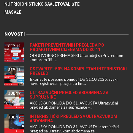
NUTRICIONISTIČKO SAVJETOVALIŠTE
MASAŽE
NOVOSTI
PAKETI PREVENTIVNIH PREGLEDA PO
SEP 12
PROMOTIVNIM CIJENAMA DO 30.11.
ODGOVORNO PREMA SEBI U saradnji sa Privrednom
komorom RS –...
OSTVARITE -50% NA KOMPLETAN INTERNISTIČKI
SEP 11
PREGLED
Iskoristite posebnu ponudu! Do 31.10.2025, svaki
novoregistrovani pacijent u tim...
ULTRAZVUČNI PREGLED ABDOMENA ZA
JUL 17
SUPRUŽNIKE
AKCIJSKA PONUDA DO 31. AVGUSTA Ultrazvučni
pregled abdomena za supružnike –...
INTERNISTIČKI PREGLED SA ULTRAZVUKOM
JUL 17
ABDOMENA
AKCIJSKA PONUDA DO 31. AVGUSTA Internistički
pregled sa ultrazvukom abdomena za...