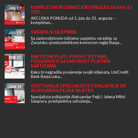
KOMPLETAN INTERNISTIČKI PREGLED SA EKG-A I
JUL 17
UZV
AKCIJSKA PONUDA od 1. jula do 31. avgusta –
kompletan...
SARADNJA SA ZPKRBL
JUL 17
Sa zadovoljstvom ističemo uspješnu saradnju sa
Zanatsko-preduzetničkom komorom regije Banja...
KARTICOM PLATI, POPUST OSTVARI,
FEB 11
POGODNOSTI SA UNICREDIT PLATNIM
KARTICAMA
Kako bi nagradila povjerenje svojih klijenata, UniCredit
Bank Banja Luka...
GOSTOVANJE SPECIJALISTE PSIHIJATRIJE DR
JAN 21
ALEKSANDRA PEJIĆA NA RTRS
Specijalista psihijatrije Aleksandar Pejić i Jelena Mihić
Salapura, predsjednica udruženja...