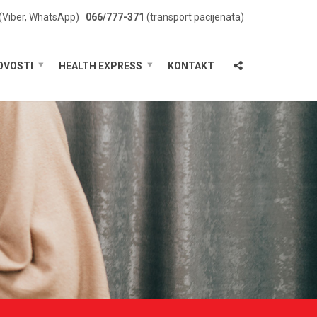
(Viber, WhatsApp)
066/777-371
(transport pacijenata)
OVOSTI
HEALTH EXPRESS
KONTAKT