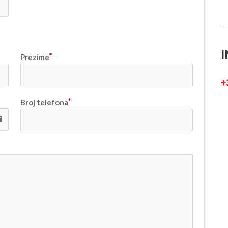
I
Prezime
+
Broj telefona
il