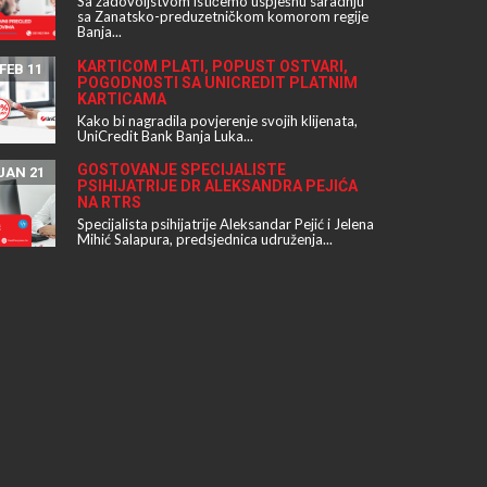
Sa zadovoljstvom ističemo uspješnu saradnju
sa Zanatsko-preduzetničkom komorom regije
Banja...
KARTICOM PLATI, POPUST OSTVARI,
FEB 11
POGODNOSTI SA UNICREDIT PLATNIM
KARTICAMA
Kako bi nagradila povjerenje svojih klijenata,
UniCredit Bank Banja Luka...
GOSTOVANJE SPECIJALISTE
JAN 21
PSIHIJATRIJE DR ALEKSANDRA PEJIĆA
NA RTRS
Specijalista psihijatrije Aleksandar Pejić i Jelena
Mihić Salapura, predsjednica udruženja...