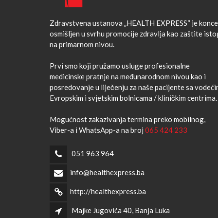
Zdravstvena ustanova „HEALTH EXPRESS“ je konce
osmišljen u svrhu promocije zdravlja kao zaštite isto
na primarnom nivou.
Prvi smo koji pružamo usluge profesionalne
medicinske pratnje na međunarodnom nivou kao i
posredovanje u liječenju za naše pacijente sa vodeć
Evropskim i svjetskim bolnicama / kliničkim centrima.
Mogućnost zakazivanja termina preko mobilnog,
Viber-a i WhatsApp-a na broj
065 424 233
051 963 964
info@healthexpress.ba
http://healthexpress.ba
Majke Jugovića 40, Banja Luka