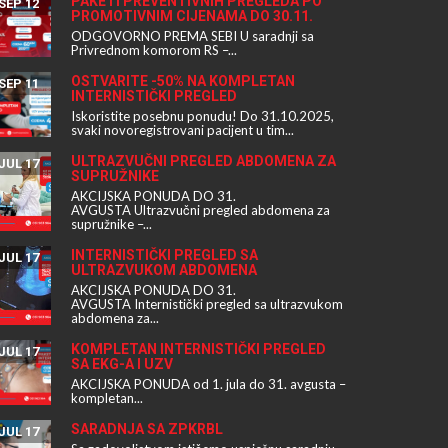
PAKETI PREVENTIVNIH PREGLEDA PO
SEP 12
PROMOTIVNIM CIJENAMA DO 30.11.
ODGOVORNO PREMA SEBI U saradnji sa
Privrednom komorom RS –...
OSTVARITE -50% NA KOMPLETAN
SEP 11
INTERNISTIČKI PREGLED
Iskoristite posebnu ponudu! Do 31.10.2025,
svaki novoregistrovani pacijent u tim...
ULTRAZVUČNI PREGLED ABDOMENA ZA
JUL 17
SUPRUŽNIKE
AKCIJSKA PONUDA DO 31.
AVGUSTA Ultrazvučni pregled abdomena za
supružnike –...
INTERNISTIČKI PREGLED SA
JUL 17
ULTRAZVUKOM ABDOMENA
AKCIJSKA PONUDA DO 31.
AVGUSTA Internistički pregled sa ultrazvukom
abdomena za...
KOMPLETAN INTERNISTIČKI PREGLED
JUL 17
SA EKG-A I UZV
AKCIJSKA PONUDA od 1. jula do 31. avgusta –
kompletan...
SARADNJA SA ZPKRBL
JUL 17