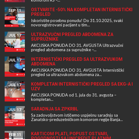
komorom RS –...
OSTVARITE -50% NA KOMPLETAN INTERNISTIČKI
SEP 11
PREGLED
Iskoristite posebnu ponudu! Do 31.10.2025, svaki
novoregistrovani pacijent u tim...
ULTRAZVUČNI PREGLED ABDOMENA ZA
JUL 17
SUPRUŽNIKE
AKCIJSKA PONUDA DO 31. AVGUSTA Ultrazvučni
pregled abdomena za supružnike –...
INTERNISTIČKI PREGLED SA ULTRAZVUKOM
JUL 17
ABDOMENA
AKCIJSKA PONUDA DO 31. AVGUSTA Internistički
pregled sa ultrazvukom abdomena za...
KOMPLETAN INTERNISTIČKI PREGLED SA EKG-A I
JUL 17
UZV
AKCIJSKA PONUDA od 1. jula do 31. avgusta –
kompletan...
SARADNJA SA ZPKRBL
JUL 17
Sa zadovoljstvom ističemo uspješnu saradnju sa
Zanatsko-preduzetničkom komorom regije Banja...
KARTICOM PLATI, POPUST OSTVARI,
FEB 11
POGODNOSTI SA UNICREDIT PLATNIM