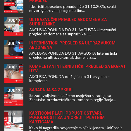
PREGLED
Iskoristite posebnu ponudu! Do 31.10.2025, svaki
novoregistrovani pacijent u tim...
ULTRAZVUČNI PREGLED ABDOMENA ZA
JUL 17
SUPRUŽNIKE
AKCIJSKA PONUDA DO 31. AVGUSTA Ultrazvučni
pregled abdomena za supružnike –...
INTERNISTIČKI PREGLED SA ULTRAZVUKOM
JUL 17
ABDOMENA
AKCIJSKA PONUDA DO 31. AVGUSTA Internistički
pregled sa ultrazvukom abdomena za...
KOMPLETAN INTERNISTIČKI PREGLED SA EKG-A I
JUL 17
UZV
AKCIJSKA PONUDA od 1. jula do 31. avgusta –
kompletan...
SARADNJA SA ZPKRBL
JUL 17
Sa zadovoljstvom ističemo uspješnu saradnju sa
Zanatsko-preduzetničkom komorom regije Banja...
KARTICOM PLATI, POPUST OSTVARI,
FEB 11
POGODNOSTI SA UNICREDIT PLATNIM
KARTICAMA
Kako bi nagradila povjerenje svojih klijenata, UniCredit