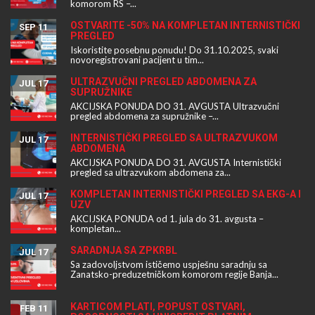
komorom RS –...
OSTVARITE -50% NA KOMPLETAN INTERNISTIČKI
SEP 11
PREGLED
Iskoristite posebnu ponudu! Do 31.10.2025, svaki
novoregistrovani pacijent u tim...
ULTRAZVUČNI PREGLED ABDOMENA ZA
JUL 17
SUPRUŽNIKE
AKCIJSKA PONUDA DO 31. AVGUSTA Ultrazvučni
pregled abdomena za supružnike –...
INTERNISTIČKI PREGLED SA ULTRAZVUKOM
JUL 17
ABDOMENA
AKCIJSKA PONUDA DO 31. AVGUSTA Internistički
pregled sa ultrazvukom abdomena za...
KOMPLETAN INTERNISTIČKI PREGLED SA EKG-A I
JUL 17
UZV
AKCIJSKA PONUDA od 1. jula do 31. avgusta –
kompletan...
SARADNJA SA ZPKRBL
JUL 17
Sa zadovoljstvom ističemo uspješnu saradnju sa
Zanatsko-preduzetničkom komorom regije Banja...
KARTICOM PLATI, POPUST OSTVARI,
FEB 11