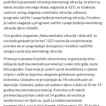
podrške koja pomaže očuvanju mentalnog zdravlja, izraženi su
danas možda više nego ikada, naglasila je SZO, te istaknula
važnost većeg ulaganja u mentalno zdravlje, odnosno
programe zaštite i unaprijeđenja mentalnog zdravlja. Posebno
je važno ulaganje u programe zaštite i unaprijeđenja mentalnog
zdravlja djece i mladih.
Ove godine sloganom „Neka mentalno zdravlje i dobrobit za
sve budu globalni prioritet“, SZO nastavlja osvještavanje
potrebe da se unaprijeđuje dostupnost i kvalitet različitih
usluga u području mentalnog zdravlja.
Prema procjenama Svjetske zdravstvene organizacije blizu
milijardu ljudi ima mentalni poremećaj i svako, bilo gdje, može
biti pogođen. Depresija je vodeći uzrok invaliditeta u cijelom
svijetu i veliki je doprinos ukupnom globalnom opterećenju
bolestima. Globalno se procjenjuje da 5% odraslih pati od
depresije. Globalno, jedno od sedmero djece u dobi od 10 do 19
godina ima mentalni poremećaj. Polovina svih takvih
poremećaja počinje u dobi od 14 godina, ali većina je
neotkrivena i ne liječi se. Ljudi sa teškim mentalnim
poremećajima, poput shizofrenije, obično umiru 10-20 godina