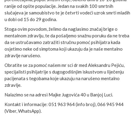
ranije od opšte populacije. Jedan na svakih 100 smrtnih
slučajeva je samoubistvo te je četvrti vodeći uzrok smrti mladih
u dobi od 15 do 29 godina.
Stoga ovim povodom, želimo da naglasimo značaj brige o
mentalnom zdravlju, te da pošaljemo snažnu poruku da ne treba
da se ustručavamo zatražiti stručnu pomoć psihijatra kada
osjetimo neke od simptoma koji ukazuju da je naše mentalno
zdravlje narušeno.
Obratite se za pomoć našem mr sci dr med Aleksandru Pejiću,
specijalisti psihijatrije s dugogodišnjim iskustvom u liječenju
pacijenata s tegobama koje ukazuju na narušeno mentalno
zdravlje.
Nalazimo se na adresi Majke Jugovića 40 u Banjoj Luci.⁣
Kontakt i informacije: 051 963 964 (info broj), 066 945 944
(Viber, WhatsApp).⁣