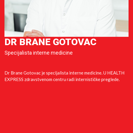
DR BRANE GOTOVAC
Specijalista interne medicine
Dr Brane Gotovac je specijalista interne medicine. U HEALTH
EXPRESS zdravstvenom centru radi internističke preglede.