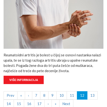
Reumatoidni artritis je bolest u čijoj se osnovi nastanka nalazi
upala, te se iz tog razloga artritis ubraja u upalne reumatske
bolesti. Pogađa žene dva do tri puta češće od muškaraca,
najčešće od treće do pete decenije života.
VIŠE INFORMACIJA
Prev
«
‹
7
8
9
10
11
12
13
14
15
16
17
›
»
Next