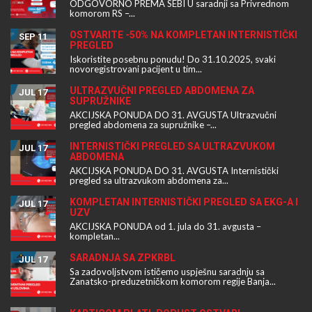
ODGOVORNO PREMA SEBI U saradnji sa Privrednom
komorom RS –...
OSTVARITE -50% NA KOMPLETAN INTERNISTIČKI
SEP 11
PREGLED
Iskoristite posebnu ponudu! Do 31.10.2025, svaki
novoregistrovani pacijent u tim...
ULTRAZVUČNI PREGLED ABDOMENA ZA
JUL 17
SUPRUŽNIKE
AKCIJSKA PONUDA DO 31. AVGUSTA Ultrazvučni
pregled abdomena za supružnike –...
INTERNISTIČKI PREGLED SA ULTRAZVUKOM
JUL 17
ABDOMENA
AKCIJSKA PONUDA DO 31. AVGUSTA Internistički
pregled sa ultrazvukom abdomena za...
KOMPLETAN INTERNISTIČKI PREGLED SA EKG-A I
JUL 17
UZV
AKCIJSKA PONUDA od 1. jula do 31. avgusta –
kompletan...
SARADNJA SA ZPKRBL
JUL 17
Sa zadovoljstvom ističemo uspješnu saradnju sa
Zanatsko-preduzetničkom komorom regije Banja...