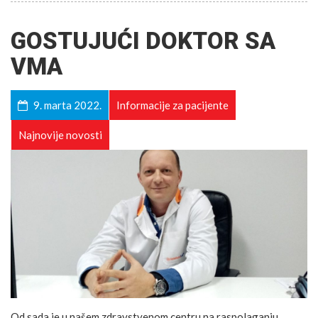
GOSTUJUĆI DOKTOR SA
VMA
9. marta 2022.
Informacije za pacijente
Najnovije novosti
Od sada je u našem zdravstvenom centru na raspolaganju