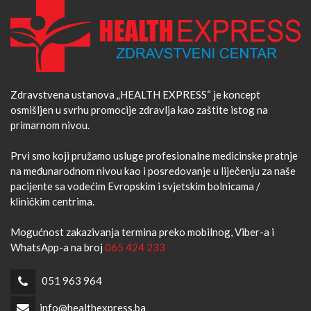
Zdravstvena ustanova „HEALTH EXPRESS“ je koncept
osmišljen u svrhu promocije zdravlja kao zaštite istog na
primarnom nivou.
Prvi smo koji pružamo usluge profesionalne medicinske pratnje
na međunarodnom nivou kao i posredovanje u liječenju za naše
pacijente sa vodećim Evropskim i svjetskim bolnicama /
kliničkim centrima.
Mogućnost zakazivanja termina preko mobilnog, Viber-a i
WhatsApp-a na broj
065 424 233
051 963 964
info@healthexpress.ba