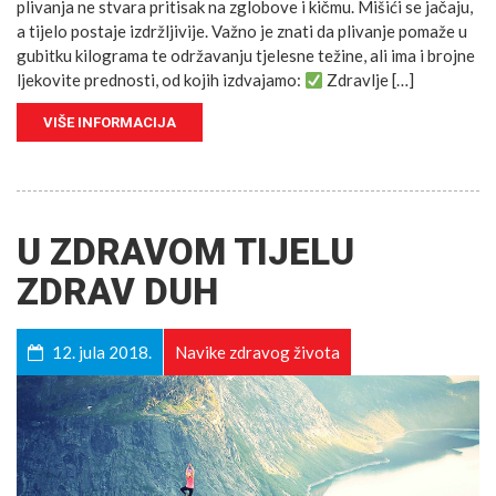
plivanja ne stvara pritisak na zglobove i kičmu. Mišići se jačaju,
a tijelo postaje izdržljivije. Važno je znati da plivanje pomaže u
gubitku kilograma te održavanju tjelesne težine, ali ima i brojne
ljekovite prednosti, od kojih izdvajamo:
Zdravlje […]
VIŠE INFORMACIJA
U ZDRAVOM TIJELU
ZDRAV DUH
12. jula 2018.
Navike zdravog života