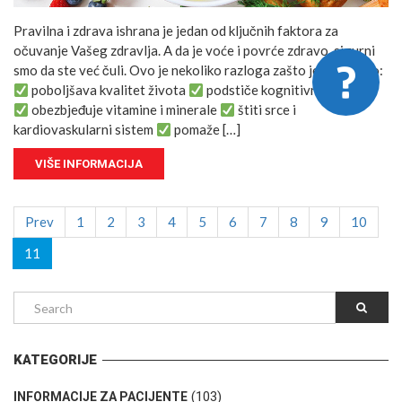
Pravilna i zdrava ishrana je jedan od ključnih faktora za
očuvanje Vašeg zdravlja. A da je voće i povrće zdravo, sigurni
smo da ste već čuli. Ovo je nekoliko razloga zašto je ono bitno:
poboljšava kvalitet života
podstiče kognitivnu funkciju
obezbjeđuje vitamine i minerale
štiti srce i
kardiovaskularni sistem
pomaže […]
VIŠE INFORMACIJA
Prev
1
2
3
4
5
6
7
8
9
10
11
KATEGORIJE
(103)
INFORMACIJE ZA PACIJENTE