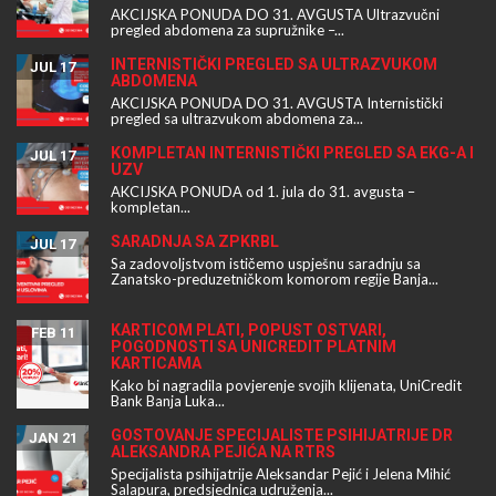
AKCIJSKA PONUDA DO 31. AVGUSTA Ultrazvučni
pregled abdomena za supružnike –...
INTERNISTIČKI PREGLED SA ULTRAZVUKOM
JUL 17
ABDOMENA
AKCIJSKA PONUDA DO 31. AVGUSTA Internistički
pregled sa ultrazvukom abdomena za...
KOMPLETAN INTERNISTIČKI PREGLED SA EKG-A I
JUL 17
UZV
AKCIJSKA PONUDA od 1. jula do 31. avgusta –
kompletan...
SARADNJA SA ZPKRBL
JUL 17
Sa zadovoljstvom ističemo uspješnu saradnju sa
Zanatsko-preduzetničkom komorom regije Banja...
KARTICOM PLATI, POPUST OSTVARI,
FEB 11
POGODNOSTI SA UNICREDIT PLATNIM
KARTICAMA
Kako bi nagradila povjerenje svojih klijenata, UniCredit
Bank Banja Luka...
GOSTOVANJE SPECIJALISTE PSIHIJATRIJE DR
JAN 21
ALEKSANDRA PEJIĆA NA RTRS
Specijalista psihijatrije Aleksandar Pejić i Jelena Mihić
Salapura, predsjednica udruženja...