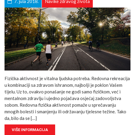
7. jula 2018.
Navike zdravog života
Fizička aktivnost je vitalna ljudska potreba. Redovna rekreacija
u kombinaciji sa zdravom ishranom, najbolji je poklon Vašem
tijelu. Uz to, ovakvo ponašanje ne godi samo fizičkom, već i
mentalnom zdravlju i ujedno pojačava osjećaj zadovoljstva
sobom. Redovna fizička aktivnost pomaže u sprečavanju
mnogih bolesti i smanjenju ili održavanju tjelesne težine. Tako
da, bilo da se […]
VIŠE INFORMACIJA