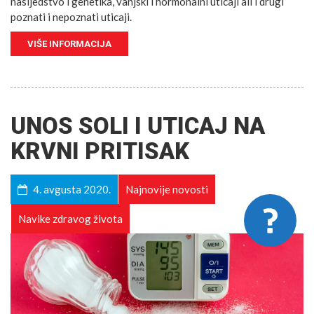
nasljedstvo i genetika, vanjski i hormonalni uticaji ali i drugi
poznati i nepoznati uticaji.
VIŠE INFORMACIJA
UNOS SOLI I UTICAJ NA
KRVNI PRITISAK
4. avgusta 2020.
Najnovije novosti
Navike zdravog života