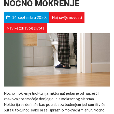
NOĆNO MOKRENJE
14. septembra 2020.
Najnovije novosti
Navike zdravog života
Noćno mokrenje (nokturija, nikturija) jedan je od najčešćih
znakova poremećaja donjeg dijela mokraćnog sistema.
Nokturija se definiše kao potreba za buđenjem jednom ili više
puta u toku noći kako bi se ispraznio mokraćni mjehur. Noćno