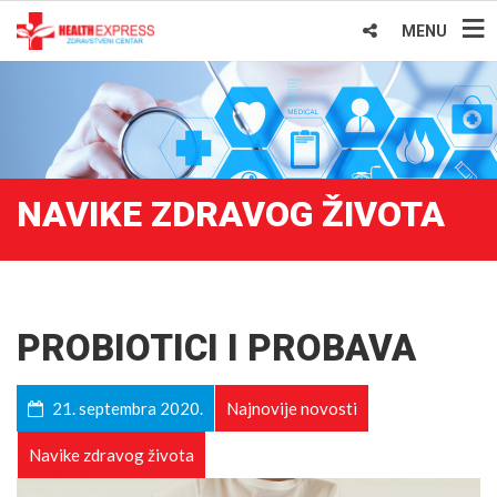
MENU
NAVIKE ZDRAVOG ŽIVOTA
PROBIOTICI I PROBAVA
21. septembra 2020.
Najnovije novosti
Navike zdravog života