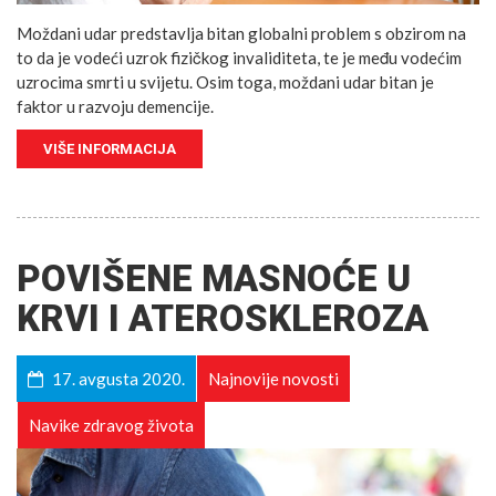
Moždani udar predstavlja bitan globalni problem s obzirom na
to da je vodeći uzrok fizičkog invaliditeta, te je među vodećim
uzrocima smrti u svijetu. Osim toga, moždani udar bitan je
faktor u razvoju demencije.
VIŠE INFORMACIJA
POVIŠENE MASNOĆE U
KRVI I ATEROSKLEROZA
17. avgusta 2020.
Najnovije novosti
Navike zdravog života