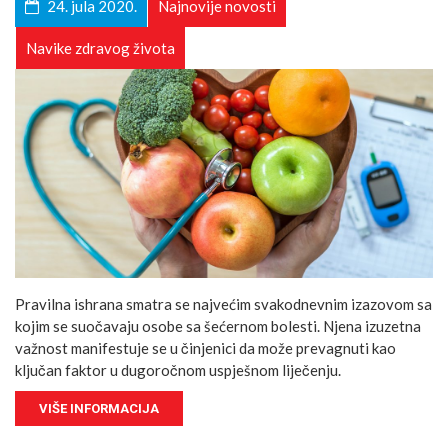
24. jula 2020.
Najnovije novosti
Navike zdravog života
Pravilna ishrana smatra se najvećim svakodnevnim izazovom sa
kojim se suočavaju osobe sa šećernom bolesti. Njena izuzetna
važnost manifestuje se u činjenici da može prevagnuti kao
ključan faktor u dugoročnom uspješnom liječenju.
VIŠE INFORMACIJA