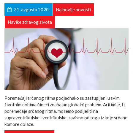
31. avgusta 2020.
Najnovije novosti
Navike zdravog života
Poremećaji srčanog ritma podjednako su zastupljeni u svim
životnim dobima čineći značajan globalni problem. Aritimije, tj.
poremećaje srčanog ritma, možemo podijeliti na
supraventrikulske i ventrikulske, zavisno od toga iz koje srčane
komore dolaze.