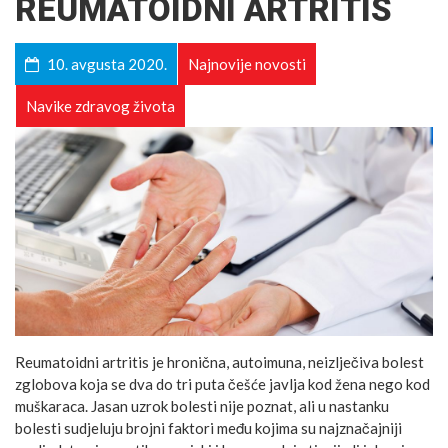
REUMATOIDNI ARTRITIS
10. avgusta 2020.
Najnovije novosti
Navike zdravog života
Reumatoidni artritis je hronična, autoimuna, neizlječiva bolest
zglobova koja se dva do tri puta češće javlja kod žena nego kod
muškaraca. Jasan uzrok bolesti nije poznat, ali u nastanku
bolesti sudjeluju brojni faktori među kojima su najznačajniji