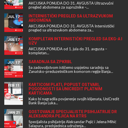
AKCIJSKA PONUDA DO 31. AVGUSTA Ultrazvučni
pregled abdomena za supružnike –...
INTERNISTIČKI PREGLED SA ULTRAZVUKOM
JUL 17
ABDOMENA
AKCIJSKA PONUDA DO 31. AVGUSTA Internistički
pregled sa ultrazvukom abdomena za...
KOMPLETAN INTERNISTIČKI PREGLED SA EKG-A I
JUL 17
UZV
AKCIJSKA PONUDA od 1. jula do 31. avgusta –
kompletan...
SARADNJA SA ZPKRBL
JUL 17
Sa zadovoljstvom ističemo uspješnu saradnju sa
Zanatsko-preduzetničkom komorom regije Banja...
KARTICOM PLATI, POPUST OSTVARI,
FEB 11
POGODNOSTI SA UNICREDIT PLATNIM
KARTICAMA
Kako bi nagradila povjerenje svojih klijenata, UniCredit
Bank Banja Luka...
GOSTOVANJE SPECIJALISTE PSIHIJATRIJE DR
JAN 21
ALEKSANDRA PEJIĆA NA RTRS
Specijalista psihijatrije Aleksandar Pejić i Jelena Mihić
Salapura, predsjednica udruženja...