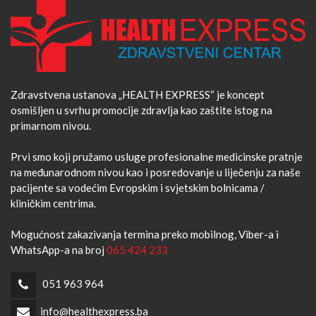
Zdravstvena ustanova „HEALTH EXPRESS“ je koncept
osmišljen u svrhu promocije zdravlja kao zaštite istog na
primarnom nivou.
Prvi smo koji pružamo usluge profesionalne medicinske pratnje
na međunarodnom nivou kao i posredovanje u liječenju za naše
pacijente sa vodećim Evropskim i svjetskim bolnicama /
kliničkim centrima.
Mogućnost zakazivanja termina preko mobilnog, Viber-a i
WhatsApp-a na broj
065 424 233
051 963 964
info@healthexpress.ba