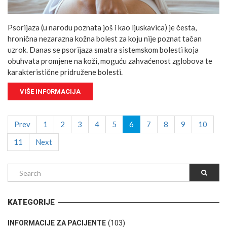
Psorijaza (u narodu poznata još i kao ljuskavica) je česta,
hronična nezarazna kožna bolest za koju nije poznat tačan
uzrok. Danas se psorijaza smatra sistemskom bolesti koja
obuhvata promjene na koži, moguću zahvaćenost zglobova te
karakteristične pridružene bolesti.
VIŠE INFORMACIJA
Prev
1
2
3
4
5
6
7
8
9
10
11
Next
KATEGORIJE
(103)
INFORMACIJE ZA PACIJENTE