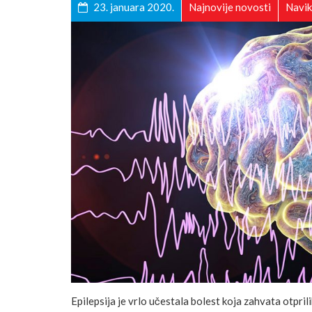
23. januara 2020.
Najnovije novosti
Navik
Epilepsija je vrlo učestala bolest koja zahvata otpril