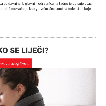
ata od davnina. U glavnim odrednicama tačno je opisuje otac
bolji i povraćanju kao glavnim simptomima bolesti od koje i
KO SE LIJEČI?
ike zdravog života