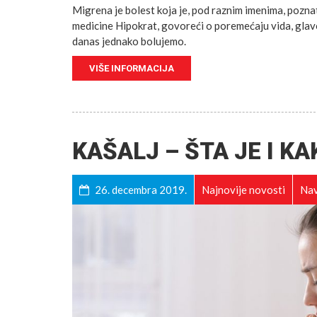
Migrena je bolest koja je, pod raznim imenima, pozn
medicine Hipokrat, govoreći o poremećaju vida, glavo
danas jednako bolujemo.
VIŠE INFORMACIJA
KAŠALJ – ŠTA JE I KA
26. decembra 2019.
Najnovije novosti
Nav