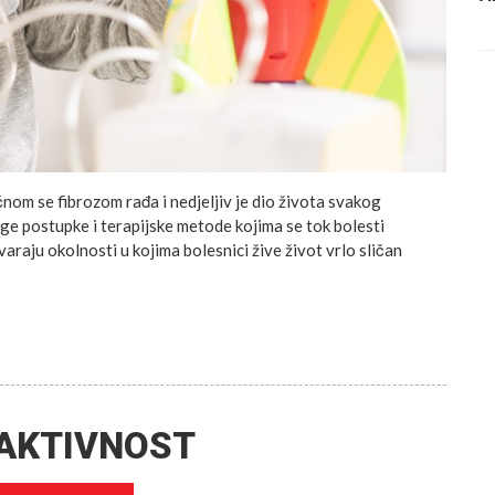
ičnom se fibrozom rađa i nedjeljiv je dio života svakog
oge postupke i terapijske metode kojima se tok bolesti
araju okolnosti u kojima bolesnici žive život vrlo sličan
A AKTIVNOST