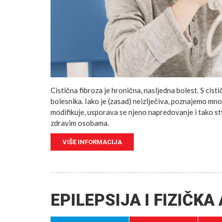
Cistična fibroza je hronična, nasljedna bolest. S cist
bolesnika. Iako je (zasad) neizlječiva, poznajemo mn
modifikuje, usporava se njeno napredovanje i tako stv
zdravim osobama.
VIŠE INFORMACIJA
EPILEPSIJA I FIZIČK