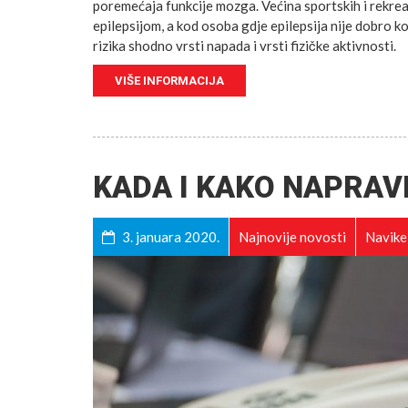
poremećaja funkcije mozga. Većina sportskih i rekrea
epilepsijom, a kod osoba gdje epilepsija nije dobro 
rizika shodno vrsti napada i vrsti fizičke aktivnosti.
VIŠE INFORMACIJA
KADA I KAKO NAPRAV
3. januara 2020.
Najnovije novosti
Navike