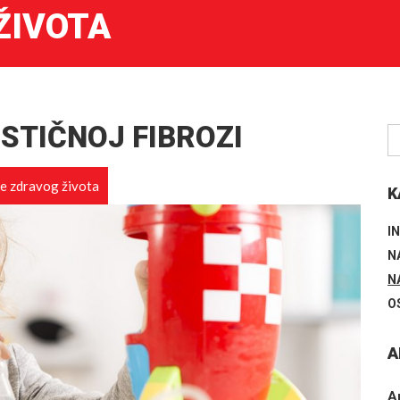
ŽIVOTA
ISTIČNOJ FIBROZI
e zdravog života
K
I
N
N
O
A
A